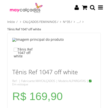
Início
/
CALÇADOS FEMININOS
/
N°35
/
...
/
Tênis Ref 1047 off white
Tênis Ref 1047 off white
Ref:
| Fabricante:
MAYCALÇADOS
| Modelo:
ALPARGATAS
|
Em estoque
R$ 169,90