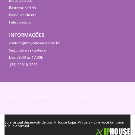
Meus pedidos
Rastrear pedido
Painel do cliente
Fale conosco
INFORMAÇÕES
contato@maycalcados.com.br
Segunda à sexta-feira
Das 08:00 as 17:00h
(28) 99910-3255
Informações adicionais
Slogan de sua empresa
Loja virtual
desenvolvida por IPHouse Lojas Virtuais - Crie você também
sua loja virtual