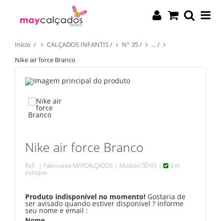
Início
/
CALÇADOS INFANTIS
/
N° 35
/
...
/
Nike air force Branco
Nike air force Branco
Ref:
| Fabricante:
MAYCALÇADOS
| Modelo:
TÊNIS
|
Em
estoque
Produto indisponível no momento!
Gostaria de
ser avisado quando estiver disponível ? Informe
seu nome e email :
Nome