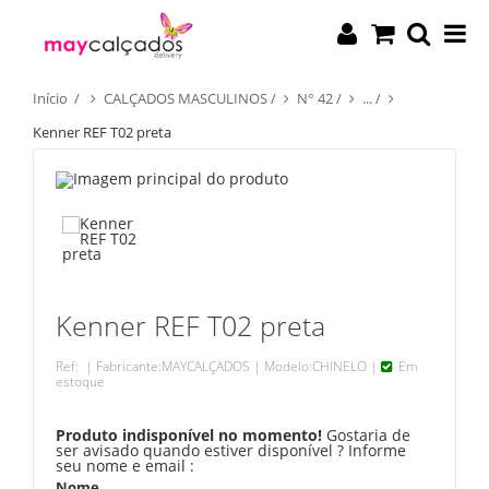
Início
/
CALÇADOS MASCULINOS
/
N° 42
/
...
/
Kenner REF T02 preta
Kenner REF T02 preta
Ref:
| Fabricante:
MAYCALÇADOS
| Modelo:
CHINELO
|
Em
estoque
Produto indisponível no momento!
Gostaria de
ser avisado quando estiver disponível ? Informe
seu nome e email :
Nome