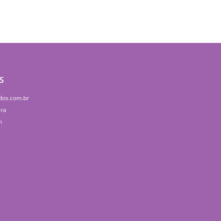
S
dos.com.br
ira
h