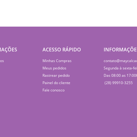
MAÇÕES
ACESSO RÁPIDO
INFORMAÇÕE
os
Minhas Compras
contato@maycalca
Meus pedidos
Segunda à sexta-fe
Rastrear pedido
Das 08:00 as 17:00
Painel do cliente
(28) 99910-3255
Fale conosco